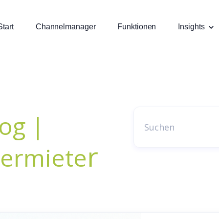
Start
Channelmanager
Funktionen
Insights
og |
r
vermiete